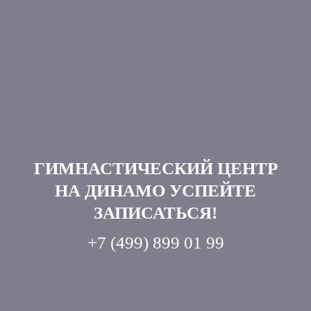
Запишитесь на бесплатное
пробное занятие прямо
сейчас
Оставьте номер телефона, мы Вам перезвоним и расскажем
все подробности
ГИМНАСТИЧЕСКИЙ ЦЕНТР
НА ДИНАМО УСПЕЙТЕ
ЗАПИСАТЬСЯ!
ОТПРАВИТЬ
+7 (499) 899 01 99