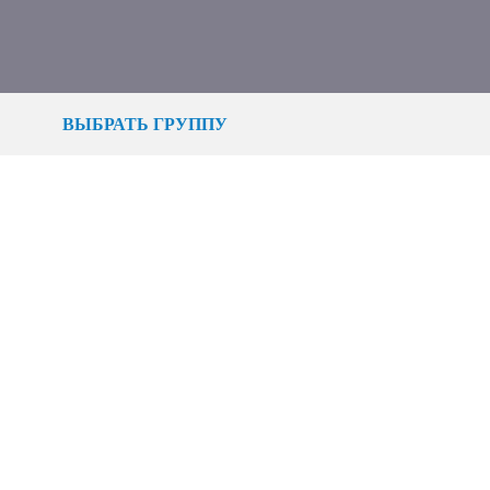
ВЫБРАТЬ ГРУППУ
ПОЧЕМУ НАС
ВЫБИРАЮТ
Профессиональный подход
к любительскому спорту
Клубов в Москве и Санкт-Петербурге
Маленьких посетителей ежедневно