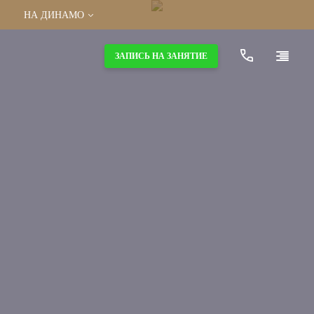
НА ДИНАМО
МОСКВА
ЗАПИСЬ НА ЗАНЯТИЕ
В КРЫЛАТСКОМ
В СОКОЛЬНИКАХ
НА ДИНАМО
В БУТОВО
САНКТ-ПЕТЕРБУРГ
НА ВАСИЛЬЕВСКОМ ОСТРОВЕ
НА ПЕТРОВСКОМ ОСТРОВЕ
НА ЧЕРНЫШЕВСКОЙ